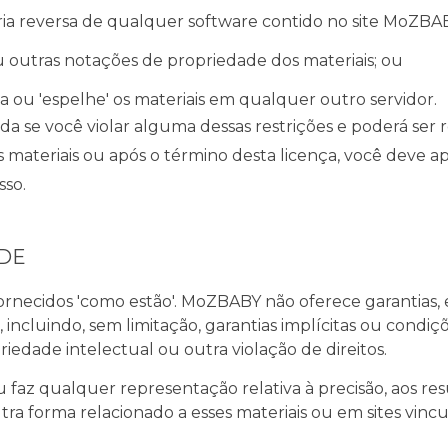
ia reversa de qualquer software contido no site MoZBA
u outras notações de propriedade dos materiais; ou
oa ou 'espelhe' os materiais em qualquer outro servidor.
da se você violar alguma dessas restrições e poderá se
 materiais ou após o término desta licença, você deve a
sso.
ADE
rnecidos 'como estão'. MoZBABY não oferece garantias, ex
s, incluindo, sem limitação, garantias implícitas ou con
riedade intelectual ou outra violação de direitos.
az qualquer representação relativa à precisão, aos resul
ra forma relacionado a esses materiais ou em sites vincul