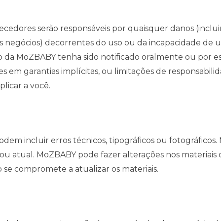
ores serão responsáveis ​​por quaisquer danos (incluin
os negócios) decorrentes do uso ou da incapacidade de
a MoZBABY tenha sido notificado oralmente ou por escri
s em garantias implícitas, ou limitações de responsabi
plicar a você.
odem incluir erros técnicos, tipográficos ou fotográfi
o ou atual. MoZBABY pode fazer alterações nos materiai
 se compromete a atualizar os materiais.