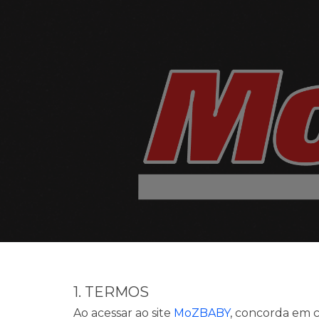
Sk
1. TERMOS
Ao acessar ao site
MoZBABY
, concorda em c