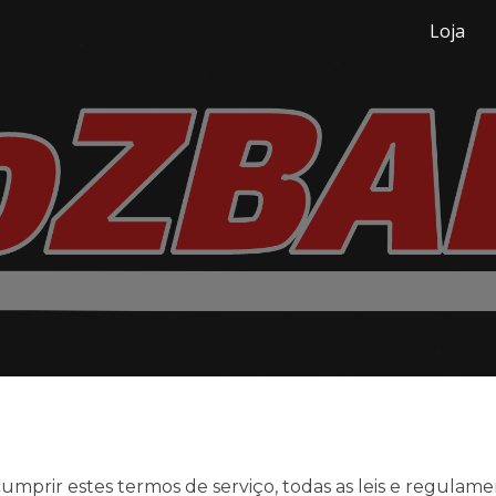
Loja
ip to main content
Skip to navigat
umprir estes termos de serviço, todas as leis e regulamen