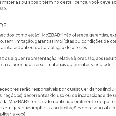
 materiais ou após o término desta licença, você deve a
sso.
ADE
cidos 'como estão'. MoZBABY não oferece garantias, expre
ndo, sem limitação, garantias implícitas ou condições de 
 intelectual ou outra violação de direitos.
 qualquer representação relativa à precisão, aos resulta
ma relacionado a esses materiais ou em sites vinculados a 
ores serão responsáveis ​​por quaisquer danos (incluin
os negócios) decorrentes do uso ou da incapacidade de
a MoZBABY tenha sido notificado oralmente ou por escri
s em garantias implícitas, ou limitações de responsabi
plicar a você.