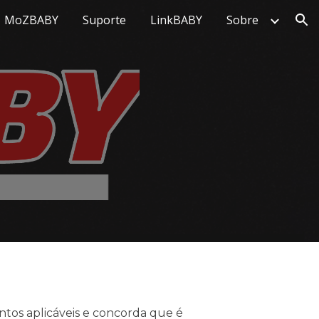
MoZBABY
Suporte
LinkBABY
Sobre
ion
tos aplicáveis ​​e concorda que é